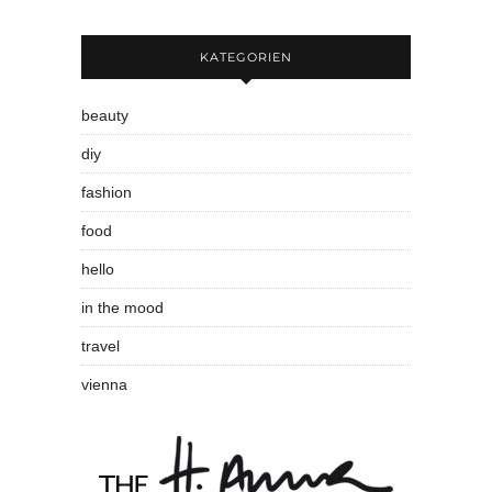
KATEGORIEN
beauty
diy
fashion
food
hello
in the mood
travel
vienna