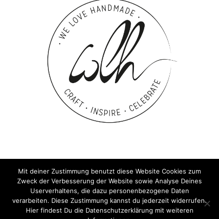
Mit deiner Zustimmung benutzt diese Website Cookies zum
Zweck der Verbesserung der Website sowie Analyse Deines
Userverhaltens, die dazu personenbezogene Daten
verarbeiten. Diese Zustimmung kannst du jederzeit widerrufen.
Hier findest Du die Datenschutzerklärung mit weiteren