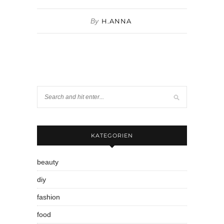
By
H.ANNA
KATEGORIEN
beauty
diy
fashion
food