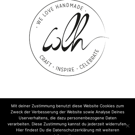
Mit deiner Zustimmung benutzt diese Website Cookies zum
Zweck der Verbesserung der Website sowie Analyse Deines
Userverhaltens, die dazu personenbezogene Daten
verarbeiten. Diese Zustimmung kannst du jederzeit widerrufen.
Hier findest Du die Datenschutzerklärung mit weiteren