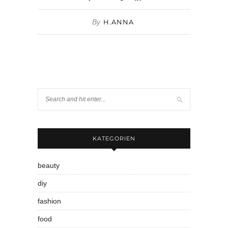
By
H.ANNA
KATEGORIEN
beauty
diy
fashion
food