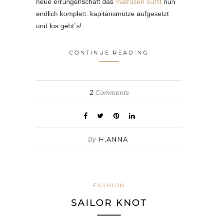
neue errungenschaft das
matrosen outfit
nun
endlich komplett. kapitänsmütze aufgesetzt
und los geht´s!
CONTINUE READING
2
Comments
By
H.ANNA
FASHION
SAILOR KNOT