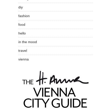
diy
fashion
food
hello
in the mood
travel
vienna