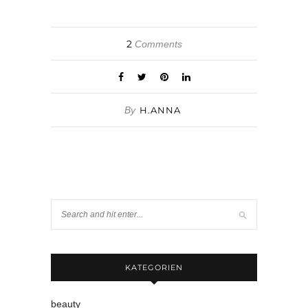
2
Comments
By
H.ANNA
KATEGORIEN
beauty