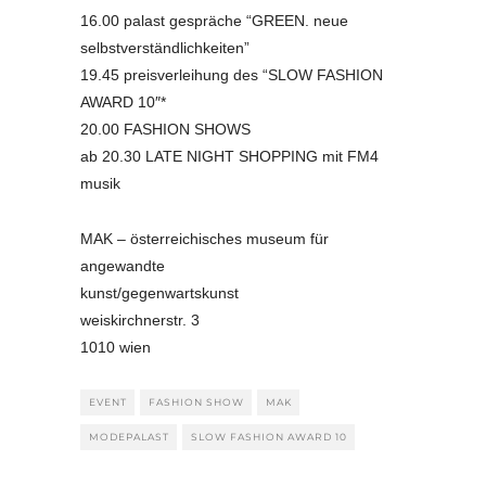
16.00 palast gespräche “GREEN. neue
selbstverständlichkeiten”
19.45 preisverleihung des “SLOW FASHION
AWARD 10″*
20.00 FASHION SHOWS
ab 20.30 LATE NIGHT SHOPPING mit FM4
musik
MAK – österreichisches museum für
angewandte
kunst/gegenwartskunst
weiskirchnerstr. 3
1010 wien
EVENT
FASHION SHOW
MAK
MODEPALAST
SLOW FASHION AWARD 10