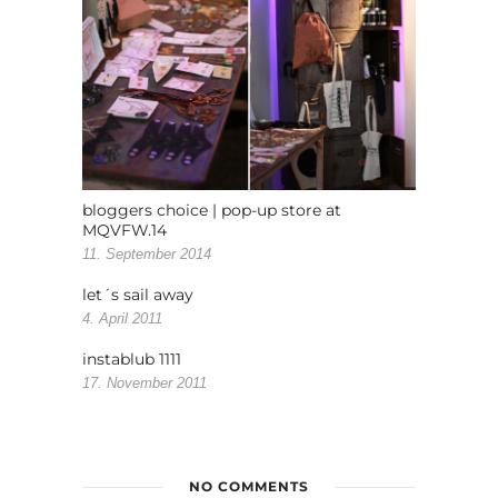
bloggers choice | pop-up store at
MQVFW.14
11. September 2014
let´s sail away
4. April 2011
instablub 1111
17. November 2011
NO COMMENTS