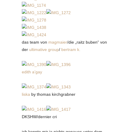
das team von
magmaier
/die „raitz buben“ von
der
ultimative group
/
bertram k.
edith a’gay
liska
by thomas kirchgrabner
DKSHW/dernier cri
ich konnte mir ja nichts genaues unter dem