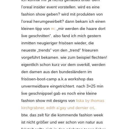
l’oreal insider event vorstellen. wird es eine
fashion show geben? wird mit produkten von
l’oreal herumgewirbelt? dann bekam ich einen
kleinen tipp von
m
: „mir werden die haare dort
live geschnitten“. also fand ich mich gestern
inmitten neugieriger frisösen wieder, die
neueste „trends“ von den „trend“ friseuren
vorgeführt bekamen. wie zum beispiel flechten!
eigentlich schon kurz vor dem overkill, werden
den damen aus den bundesländern im
frisösen-boot-camp a.k.a workshop das
unvermeidbare eingetrichtert. nach 3×25 min
live geschnippsel gab es noch eine kleine
fashion show mit designs von
liska by thomas
kirchgrabner, edith a’gay und dernier cri
.
btw. das zelt für die kommende fashion week
ist nicht größer und wer schon von natur aus