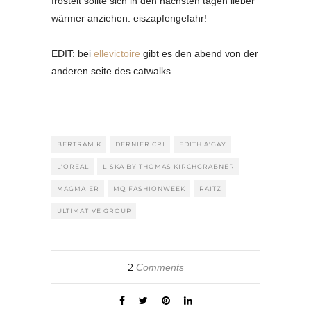
fröstelt sollte sich in den nächsten tagen lieber
wärmer anziehen. eiszapfengefahr!
EDIT: bei
ellevictoire
gibt es den abend von der
anderen seite des catwalks.
BERTRAM K
DERNIER CRI
EDITH A'GAY
L'OREAL
LISKA BY THOMAS KIRCHGRABNER
MAGMAIER
MQ FASHIONWEEK
RAITZ
ULTIMATIVE GROUP
2
Comments