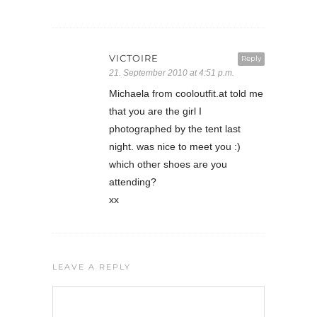
VICTOIRE
Reply
21. September 2010 at 4:51 p.m.
Michaela from cooloutfit.at told me
that you are the girl I
photographed by the tent last
night. was nice to meet you :)
which other shoes are you
attending?
xx
LEAVE A REPLY