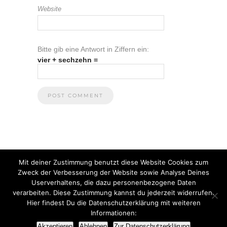
Website
Bitte gib eine Antwort in Ziffern ein:
vier + sechzehn =
Mit deiner Zustimmung benutzt diese Website Cookies zum
Zweck der Verbesserung der Website sowie Analyse Deines
Userverhaltens, die dazu personenbezogene Daten
verarbeiten. Diese Zustimmung kannst du jederzeit widerrufen.
Hier findest Du die Datenschutzerklärung mit weiteren
Informationen:
© 2021 Anna Heuberger
Akzeptieren
Ablehnen
Zur Datenschutzerklärung