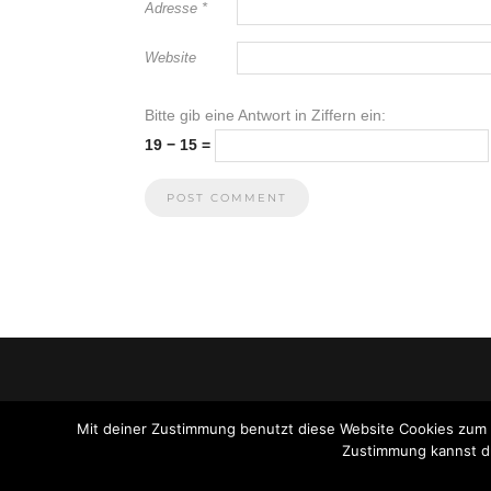
Adresse
*
Website
Bitte gib eine Antwort in Ziffern ein:
19 − 15 =
Mit deiner Zustimmung benutzt diese Website Cookies zum
Zustimmung kannst du 