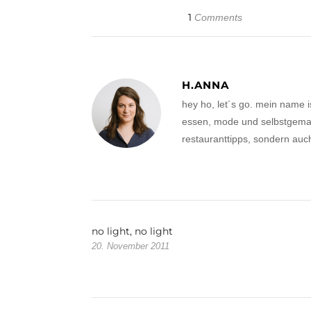
1
Comments
H.ANNA
hey ho, let´s go. mein name 
essen, mode und selbstgemach
restauranttipps, sondern auc
no light, no light
20. November 2011