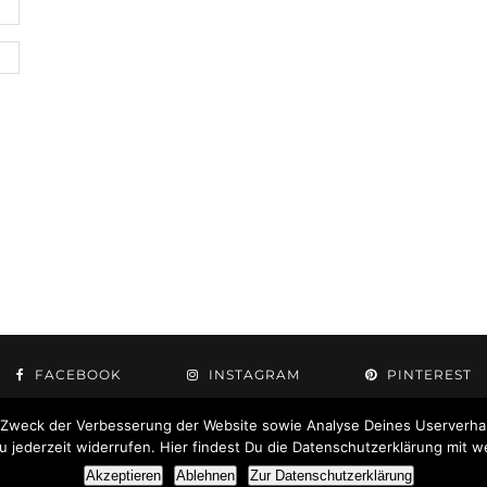
FACEBOOK
INSTAGRAM
PINTEREST
 Zweck der Verbesserung der Website sowie Analyse Deines Userverhal
jederzeit widerrufen. Hier findest Du die Datenschutzerklärung mit w
© 2021 Anna Heuberger
Akzeptieren
Ablehnen
Zur Datenschutzerklärung