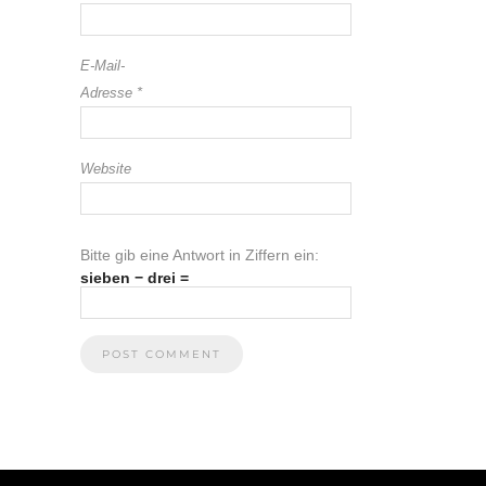
E-Mail-
Adresse
*
Website
Bitte gib eine Antwort in Ziffern ein:
sieben − drei =