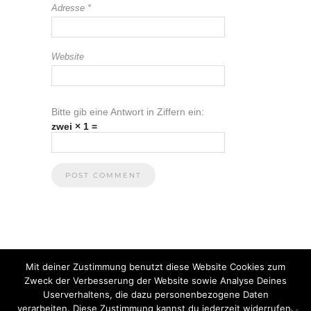
Adresse
*
Website
Bitte gib eine Antwort in Ziffern ein:
zwei × 1 =
Mit deiner Zustimmung benutzt diese Website Cookies zum
Zweck der Verbesserung der Website sowie Analyse Deines
Userverhaltens, die dazu personenbezogene Daten
verarbeiten. Diese Zustimmung kannst du jederzeit widerrufen.