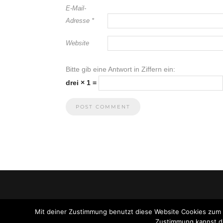
E-Mail-
Adresse
*
Website
Bitte gib eine Antwort in Ziffern ein:
drei × 1 =
Mit deiner Zustimmung benutzt diese Website Cookies zum
Zustimmung kannst du 