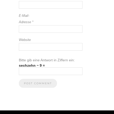
E-Mail-
Adresse
*
Website
Bitte gib eine Antwort in Ziffern ein:
sechzehn − 9 =