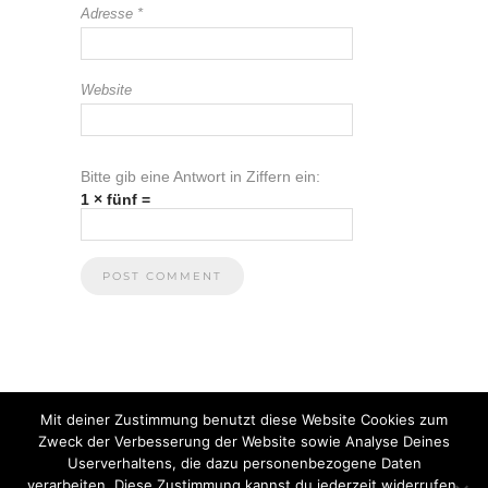
Adresse
*
Website
Bitte gib eine Antwort in Ziffern ein:
1 × fünf =
Mit deiner Zustimmung benutzt diese Website Cookies zum
Zweck der Verbesserung der Website sowie Analyse Deines
Userverhaltens, die dazu personenbezogene Daten
verarbeiten. Diese Zustimmung kannst du jederzeit widerrufen.