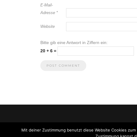
E-Mail-
Adresse
*
Website
Bitte gib eine Antwort in Ziffern ein:
20 + 6 =
Mit deiner Zustimmung benutzt diese Website Cookies zum
Zustimmung kannst du 