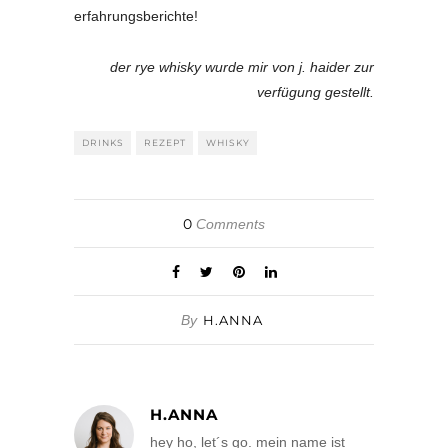
erfahrungsberichte!
der rye whisky wurde mir von j. haider zur
verfügung gestellt.
DRINKS
REZEPT
WHISKY
0
Comments
By
H.ANNA
H.ANNA
hey ho, let´s go. mein name ist