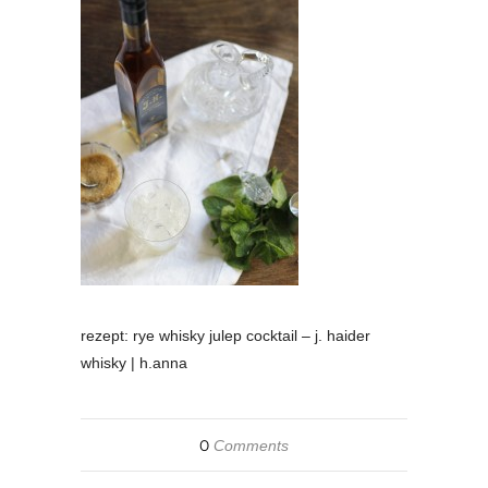
rezept: rye whisky julep cocktail – j. haider
whisky | h.anna
0
Comments