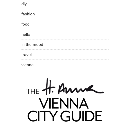
diy
fashion
food
hello
in the mood
travel
vienna