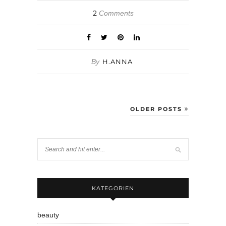
2
Comments
By
H.ANNA
OLDER POSTS
KATEGORIEN
beauty