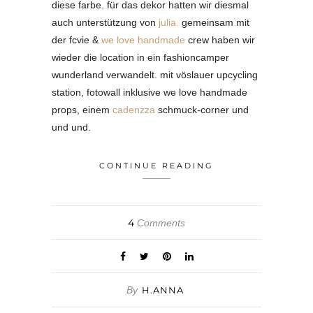
diese farbe. für das dekor hatten wir diesmal
auch unterstützung von
julia.
gemeinsam mit
der fcvie &
we love handmade
crew haben wir
wieder die location in ein fashioncamper
wunderland verwandelt. mit vöslauer upcycling
station, fotowall inklusive we love handmade
props, einem
cadenzza
schmuck-corner und
und und.
CONTINUE READING
4
Comments
By
H.ANNA